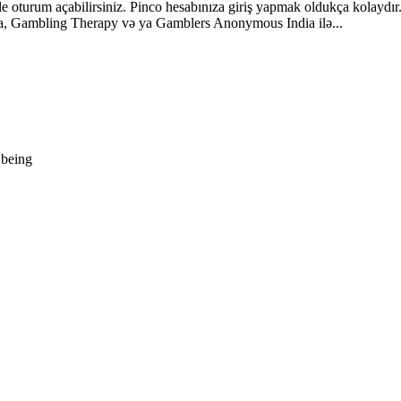
le oturum açabilirsiniz. Pinco hesabınıza giriş yapmak oldukça kolaydır. 
yursa, Gambling Therapy və ya Gamblers Anonymous India ilə...
 being