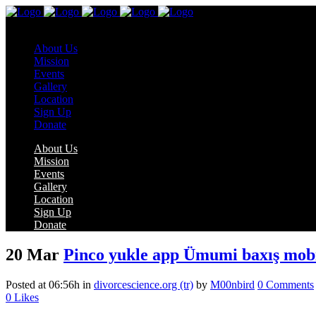
About Us
Mission
Events
Gallery
Location
Sign Up
Donate
About Us
Mission
Events
Gallery
Location
Sign Up
Donate
20 Mar
Pinco yukle app Ümumi baxış mobi
Posted at 06:56h
in
divorcescience.org (tr)
by
M00nbird
0 Comments
0
Likes