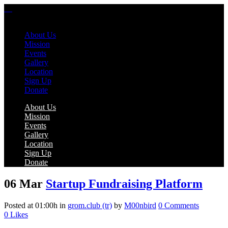
About Us
Mission
Events
Gallery
Location
Sign Up
Donate
About Us
Mission
Events
Gallery
Location
Sign Up
Donate
06 Mar
Startup Fundraising Platform
Posted at 01:00h
in
grom.club (tr)
by
M00nbird
0 Comments
0
Likes