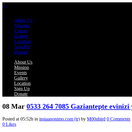
About Us
Mission
Events
Gallery
Location
Sign Up
Donate
About Us
Mission
Events
Gallery
Location
Sign Up
Donate
08 Mar
0533 264 7085 Gaziantepte evinizi 
Posted at 05:52h
in
instaanonimo.com (tr)
by
M00nbird
0 Comments
0
Likes