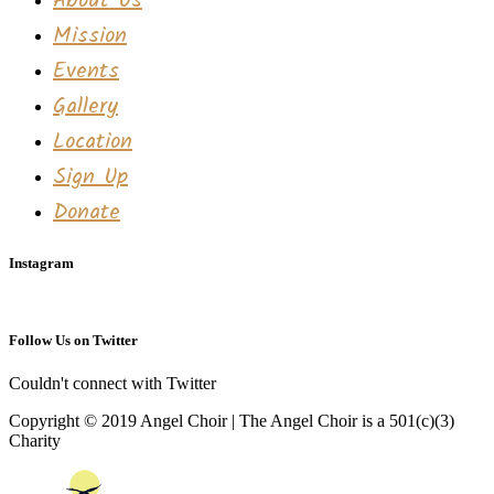
About Us
Mission
Events
Gallery
Location
Sign Up
Donate
Instagram
Follow Us on Twitter
Couldn't connect with Twitter
Copyright © 2019 Angel Choir | The Angel Choir is a 501(c)(3)
Charity