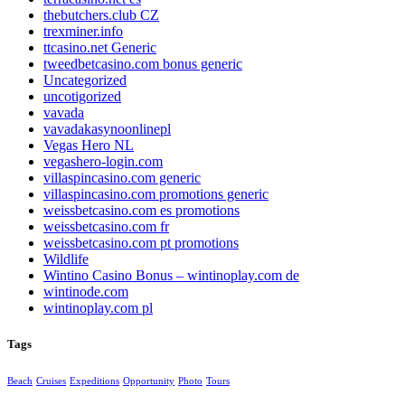
thebutchers.club CZ
trexminer.info
ttcasino.net Generic
tweedbetcasino.com bonus generic
Uncategorized
uncotigorized
vavada
vavadakasynoonlinepl
Vegas Hero NL
vegashero-login.com
villaspincasino.com generic
villaspincasino.com promotions generic
weissbetcasino.com es promotions
weissbetcasino.com fr
weissbetcasino.com pt promotions
Wildlife
Wintino Casino Bonus – wintinoplay.com de
wintinode.com
wintinoplay.com pl
Tags
Beach
Cruises
Expeditions
Opportunity
Photo
Tours