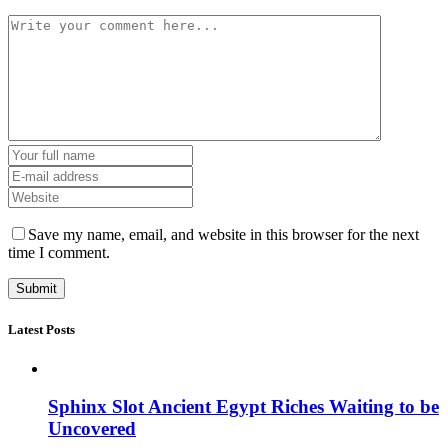
Save my name, email, and website in this browser for the next
time I comment.
Latest Posts
Sphinx Slot Ancient Egypt Riches Waiting to be
Uncovered