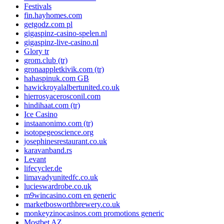
Festivals
fin.hayhomes.com
getgodz.com pl
gigaspinz-casino-spelen.nl
gigaspinz-live-casino.nl
Glory tr
grom.club (tr)
gronaappletkivik.com (tr)
hahaspinuk.com GB
hawickroyalalbertunited.co.uk
hierrosyacerosconil.com
hindihaat.com (tr)
Ice Casino
instaanonimo.com (tr)
isotopegeoscience.org
josephinesrestaurant.co.uk
karavanband.rs
Levant
lifecycler.de
limavadyunitedfc.co.uk
lucieswardrobe.co.uk
m9wincasino.com en generic
marketbosworthbrewery.co.uk
monkeyzinocasinos.com promotions generic
Mostbet AZ