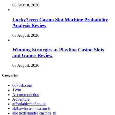
08 August, 2026
Lucky7even Casino Slot Machine Probability
Analysis Review
08 August, 2026
Winning Strategies at Playfina Casino Slots
and Games Review
08 August, 2026
Categories
007bsb.com
1Win
Accommodetion
Adventure
affordablechef.co.uk
akibawincasinos.com fr
alle nederlandse casinos_nl