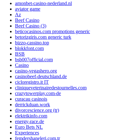
amonbet-casino-nederland.nl
aviator game
Az
Beef Casino
Beef Casino (3)
beticocasinos.com promotions generic
betorizgiris.com generic turk
bizzo-cassino.top
blokkfont.com
BSB
bsb007official.com
Casino
casino-vegashero.org
casinobeef-deutschland.de
cicloregistro.it IT
cliniqueveterinairedestournelles.com
crazytowerplay.com-de
curacau casinois
derrickduan.work
divorcescience.org (tr)
elektrikinfo.com
energy-race.de
Euro Bets NL
Experiences
femdershaneleri.com.tr