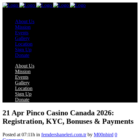
About Us
Mission
Events
Gallery
Location
Sign Up
Donate
About Us
Mission
Events
Gallery
Location
Sign Up
Donate
21 Apr
Pinco Casino Canada 2026:
Registration, KYC, Bonuses & Payments
Posted at 07:11h
in
femdershaneleri.com.tr
by
M00nbird
0