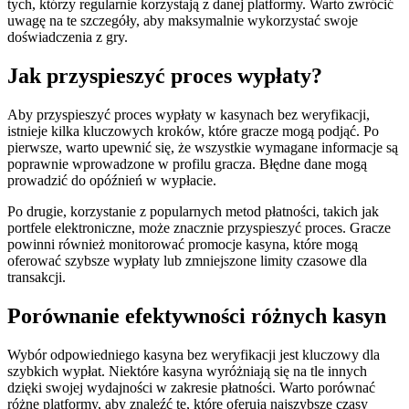
tych, którzy regularnie korzystają z danej platformy. Warto zwrócić
uwagę na te szczegóły, aby maksymalnie wykorzystać swoje
doświadczenia z gry.
Jak przyspieszyć proces wypłaty?
Aby przyspieszyć proces wypłaty w kasynach bez weryfikacji,
istnieje kilka kluczowych kroków, które gracze mogą podjąć. Po
pierwsze, warto upewnić się, że wszystkie wymagane informacje są
poprawnie wprowadzone w profilu gracza. Błędne dane mogą
prowadzić do opóźnień w wypłacie.
Po drugie, korzystanie z popularnych metod płatności, takich jak
portfele elektroniczne, może znacznie przyspieszyć proces. Gracze
powinni również monitorować promocje kasyna, które mogą
oferować szybsze wypłaty lub zmniejszone limity czasowe dla
transakcji.
Porównanie efektywności różnych kasyn
Wybór odpowiedniego kasyna bez weryfikacji jest kluczowy dla
szybkich wypłat. Niektóre kasyna wyróżniają się na tle innych
dzięki swojej wydajności w zakresie płatności. Warto porównać
różne platformy, aby znaleźć te, które oferują najszybsze czasy