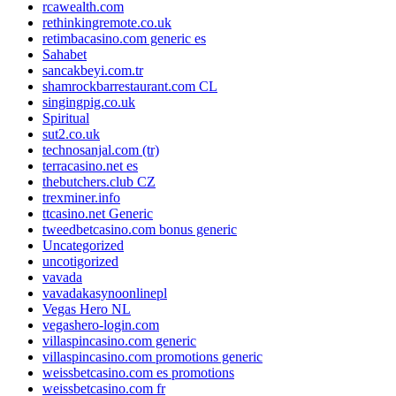
rcawealth.com
rethinkingremote.co.uk
retimbacasino.com generic es
Sahabet
sancakbeyi.com.tr
shamrockbarrestaurant.com CL
singingpig.co.uk
Spiritual
sut2.co.uk
technosanjal.com (tr)
terracasino.net es
thebutchers.club CZ
trexminer.info
ttcasino.net Generic
tweedbetcasino.com bonus generic
Uncategorized
uncotigorized
vavada
vavadakasynoonlinepl
Vegas Hero NL
vegashero-login.com
villaspincasino.com generic
villaspincasino.com promotions generic
weissbetcasino.com es promotions
weissbetcasino.com fr