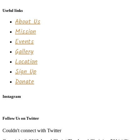
Useful links
About Us
Mission
Events
Gallery
Location
Sign Up
Donate
Instagram
Follow Us on Twitter
Couldn't connect with Twitter