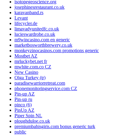
isotopegeoscience.org
josephinesrestaurant.co.uk
karavanband.rs
Levant
lifecycler.de
limavadyunitedfc.co.uk
lucieswardrobe.co.uk
m9wincasino.com en generic
marketbosworthbrewery.co.uk
monkeyzinocasinos.com promotions generic
Mostbet AZ
mrluckybet.net fr
mwhite.com.co CZ
New Casino
Olga Turkey (tr)
paradisewarriorretreat.com
phonemonitoringservice.com CZ
Pin-up AZ
Pin-up ru
pinco (6)
PinUp AZ
Piper Spin NL
ploughduloe.co.uk
premiumbahisgiris.com bonus generic turk
public